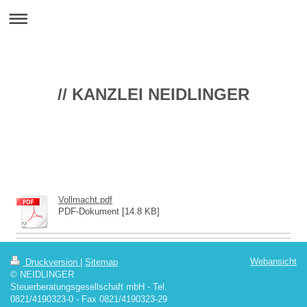
// KANZLEI NEIDLINGER
Vollmacht.pdf
PDF-Dokument [14.8 KB]
Webansicht
Druckversion
|
Sitemap
© NEIDLINGER
Steuerberatungsgesellschaft mbH - Tel.
0821/4190323-0 - Fax 0821/4190323-29