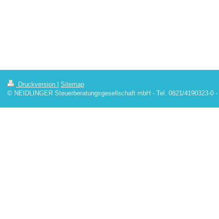
Druckversion
|
Sitemap
© NEIDLINGER Steuerberatungsgesellschaft mbH - Tel. 0821/4190323-0 -